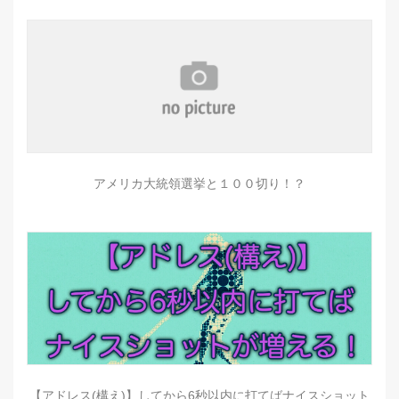
アメリカ大統領選挙と１００切り！？
【アドレス(構え)】してから6秒以内に打てばナイスショット