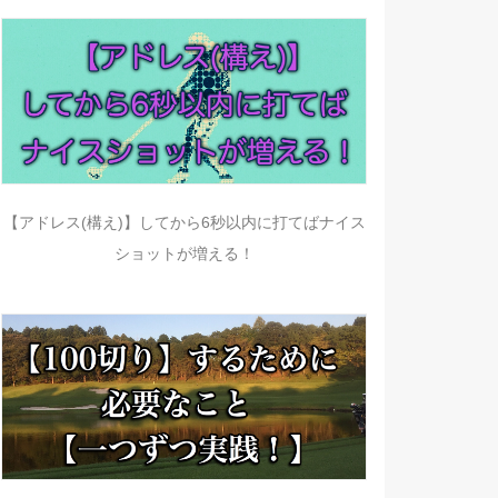
【アドレス(構え)】してから6秒以内に打てばナイス
ショットが増える！