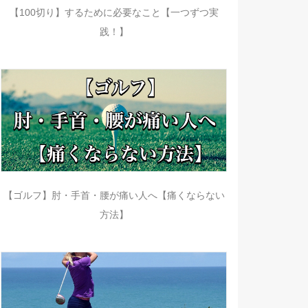
【100切り】するために必要なこと【一つずつ実
践！】
【ゴルフ】肘・手首・腰が痛い人へ【痛くならない
方法】