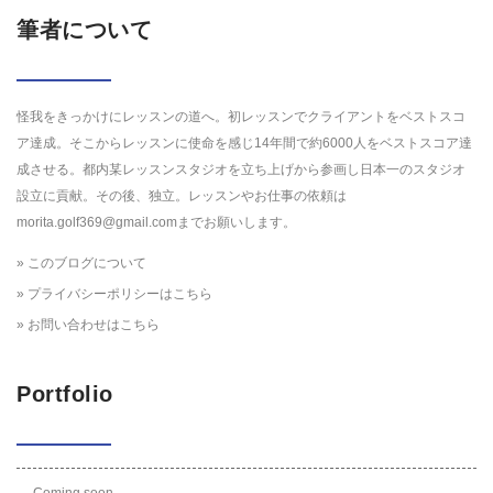
筆者について
怪我をきっかけにレッスンの道へ。初レッスンでクライアントをベストスコ
ア達成。そこからレッスンに使命を感じ14年間で約6000人をベストスコア達
成させる。都内某レッスンスタジオを立ち上げから参画し日本一のスタジオ
設立に貢献。その後、独立。レッスンやお仕事の依頼は
morita.golf369@gmail.comまでお願いします。
» このブログについて
» プライバシーポリシーはこちら
» お問い合わせはこちら
Portfolio