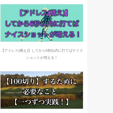
【アドレス(構え)】してから6秒以内に打てばナイス
ショットが増える！