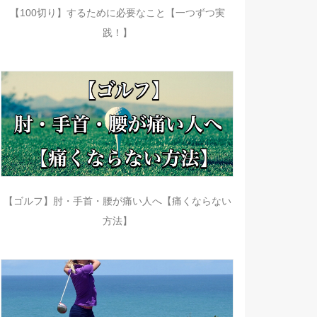
【100切り】するために必要なこと【一つずつ実
践！】
【ゴルフ】肘・手首・腰が痛い人へ【痛くならない
方法】