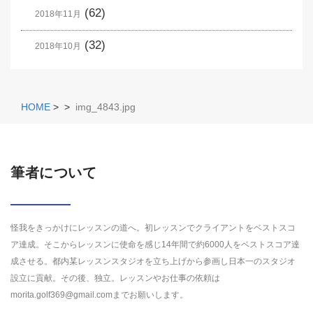
(62)
2018年11月
(32)
2018年10月
HOME
>
>
img_4843.jpg
筆者について
怪我をきっかけにレッスンの道へ。初レッスンでクライアントをベストスコ
ア達成。そこからレッスンに使命を感じ14年間で約6000人をベストスコア達
成させる。都内某レッスンスタジオを立ち上げから参画し日本一のスタジオ
設立に貢献。その後、独立。レッスンやお仕事の依頼は
morita.golf369@gmail.comまでお願いします。