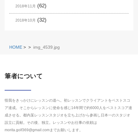
(62)
2018年11月
(32)
2018年10月
HOME
>
>
img_4539.jpg
筆者について
怪我をきっかけにレッスンの道へ。初レッスンでクライアントをベストスコ
ア達成。そこからレッスンに使命を感じ14年間で約6000人をベストスコア達
成させる。都内某レッスンスタジオを立ち上げから参画し日本一のスタジオ
設立に貢献。その後、独立。レッスンやお仕事の依頼は
morita.golf369@gmail.comまでお願いします。