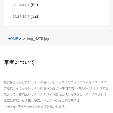
(62)
2018年11月
(32)
2018年10月
HOME
>
>
img_4275.jpg
筆者について
怪我をきっかけにレッスンの道へ。初レッスンでクライアントをベストスコ
ア達成。そこからレッスンに使命を感じ14年間で約6000人をベストスコア達
成させる。都内某レッスンスタジオを立ち上げから参画し日本一のスタジオ
設立に貢献。その後、独立。レッスンやお仕事の依頼は
morita.golf369@gmail.comまでお願いします。