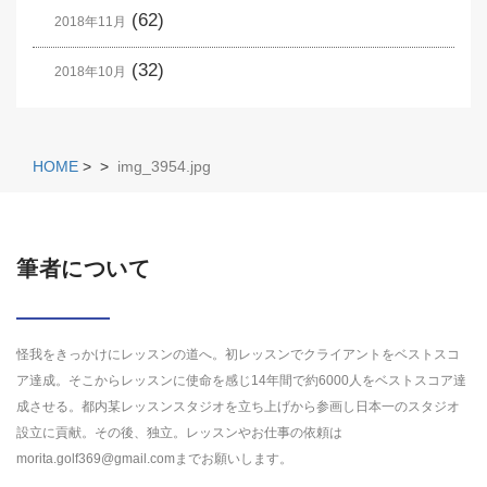
(62)
2018年11月
(32)
2018年10月
HOME
>
>
img_3954.jpg
筆者について
怪我をきっかけにレッスンの道へ。初レッスンでクライアントをベストスコ
ア達成。そこからレッスンに使命を感じ14年間で約6000人をベストスコア達
成させる。都内某レッスンスタジオを立ち上げから参画し日本一のスタジオ
設立に貢献。その後、独立。レッスンやお仕事の依頼は
morita.golf369@gmail.comまでお願いします。