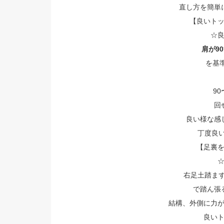
直し方を簡単に
【良いト
☆
肩が9
を基準
90
回
良い様な感
丁度良い
【足裏
右足土踏まず
で踏ん張
結構、外側に力
良い