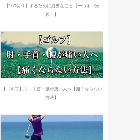
【100切り】するために必要なこと【一つずつ実
践！】
【ゴルフ】肘・手首・腰が痛い人へ【痛くならない
方法】