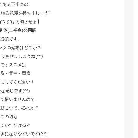
である下半身の
ん張る意識を持ちましょう‼️
イングは同調させる】
身体
(上半身)の
同調
が必須です。
ングの始動はどこか？
リさせましょうね(^^)
のでオススメは
・胸・背中・両肩
かにしてください！
な感じです(^^)
つで構いませんので
う動こいているのか？
この辺も
していただけると
になりやすいです(^ ^)