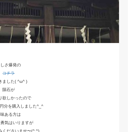
怪しさ爆発の
コチラ
ました( ^ω^ )
隕石が
り欲しかったので
0円分を購入しました^_^
興味ある方は
に勇気はいりますが
くださいませ〜(^ ^)