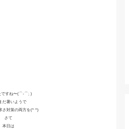
ですね〜(⌒-⌒; )
まだ暑いようで
さ対策の両方を(^ ^)
さて
本日は