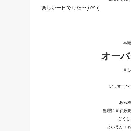
楽しい一日でした〜(o^^o)
本題
オーバ
直
少しオーバ
ある
無理に直す必
どうし
という方々もい