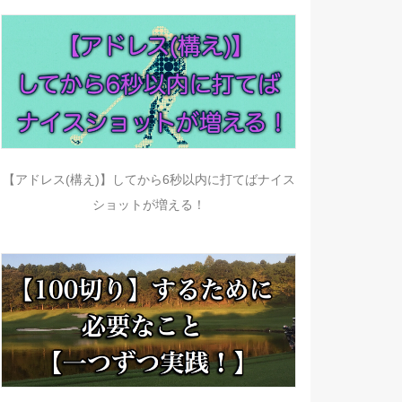
【アドレス(構え)】してから6秒以内に打てばナイス
ショットが増える！