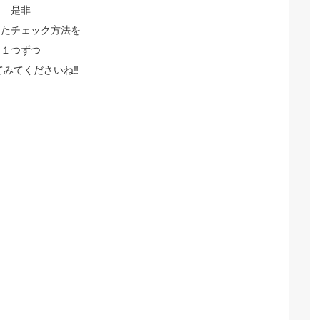
是非
したチェック方法を
１つずつ
みてくださいね‼️