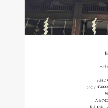
へ行き
以前よ
ひとまず300
入るの
是非お楽しみ