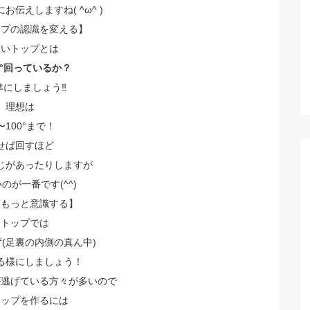
お伝えしますね( ^ω^ )
ップの認識を変える】
良いトップとは
0°回っているか？
にしましょう‼️
理想は
〜100°まで！
せば回すほど
じがあったりしますが
のが一番です(^^)
をもっと意識する】
☆トップでは
(足裏の内側の真ん中)
る様にしましょう！
が逃げている方々が多いので
トップを作るには