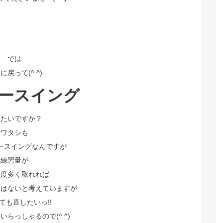
では
に戻って(^ ^)
ースイング
したいですか？
ワタシも
ースイングなんですが
練習量が
程度多く取れれば
要はないと考えていますが
ても直したいっ‼️
らっしゃるので(^ ^)