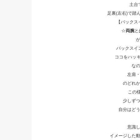
土台
足裏(左右)で踏
【バックス
☆
両腕
と
バックスイ
ココをハッキ
な
左肩
のどれ
この様
少しず
自分はど
意識
イメージした動き