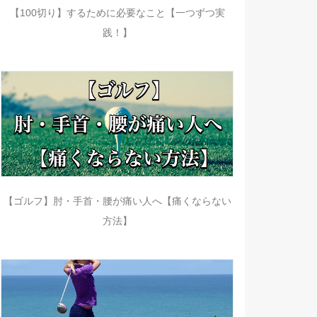
【100切り】するために必要なこと【一つずつ実
践！】
【ゴルフ】肘・手首・腰が痛い人へ【痛くならない
方法】