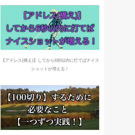
【アドレス(構え)】してから6秒以内に打てばナイス
ショットが増える！