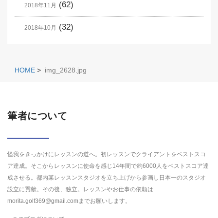
(62)
2018年11月
(32)
2018年10月
HOME
>
img_2628.jpg
筆者について
怪我をきっかけにレッスンの道へ。初レッスンでクライアントをベストスコ
ア達成。そこからレッスンに使命を感じ14年間で約6000人をベストスコア達
成させる。都内某レッスンスタジオを立ち上げから参画し日本一のスタジオ
設立に貢献。その後、独立。レッスンやお仕事の依頼は
morita.golf369@gmail.comまでお願いします。