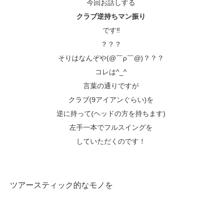
今回お話しする
クラブ逆持ちマン振り
です‼️
？？？
そりはなんぞや(@￣ρ￣@)？？？
コレは^_^
言葉の通りですが
クラブ(9アイアンぐらい)を
逆に持って(ヘッドの方を持ちます)
左手一本でフルスイングを
していただくのです！
ツアースティック的なモノを