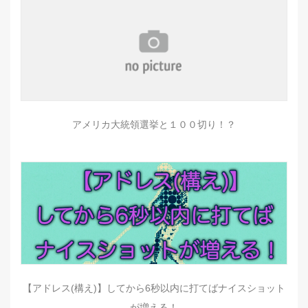
アメリカ大統領選挙と１００切り！？
【アドレス(構え)】してから6秒以内に打てばナイスショット
が増える！