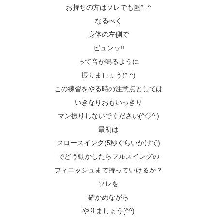
お持ちの方はソレでも🆗^_^
なるべく
身体の左側で
ビュンッ‼️
って音が鳴るように
振りましょう(^ ^)
この練習をやる時の注意点としては
いきなりおもいっきり
マン振りしないでください(^◇^;)
最初は
スロースイング(5秒ぐらいかけて)
でどう動かしたらフルスイングの
フィニッシュまで持っていけるか？
ソレを
確かめながら
やりましょう(^^)