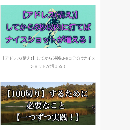
【アドレス(構え)】してから6秒以内に打てばナイス
ショットが増える！