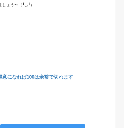
ましょう〜（╹◡╹）
が得意になれば100は余裕で切れます