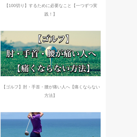
【100切り】するために必要なこと【一つずつ実
践！】
【ゴルフ】肘・手首・腰が痛い人へ【痛くならない
方法】