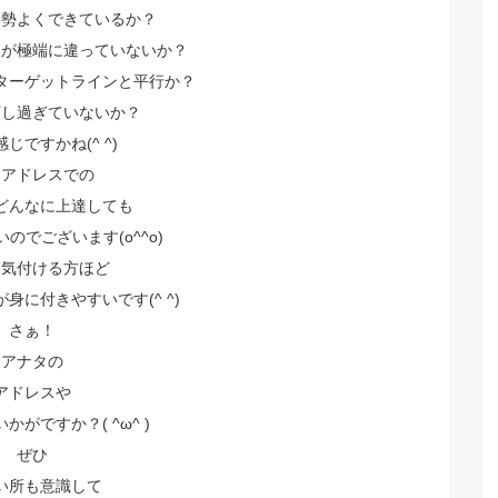
姿勢よくできているか？
きが極端に違っていないか？
ターゲットラインと平行か？
下し過ぎていないか？
じですかね(^ ^)
にアドレスでの
どんなに上達しても
のでございます(o^^o)
に気付ける方ほど
身に付きやすいです(^ ^)
さぁ！
アナタの
アドレスや
かがですか？( ^ω^ )
ぜひ
い所も意識して