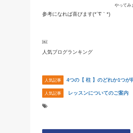
やってみ
参考になれば喜びます(*´∇｀*)
￼
人気ブログランキング
4つの【 柱 】のどれか1つ
人気記事
レッスンについてのご案内
人気記事