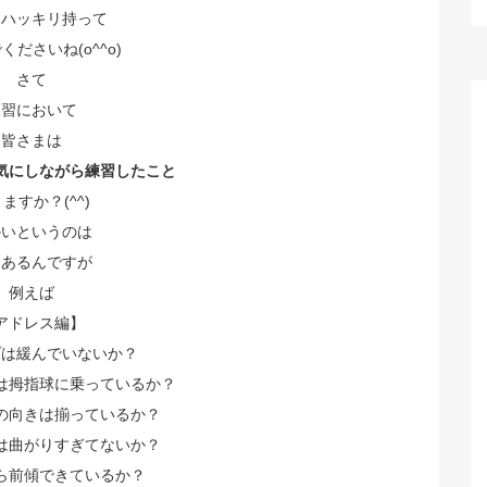
をハッキリ持って
くださいね(o^^o)
さて
練習において
皆さまは
気にしながら練習したこと
ますか？(^^)
かいというのは
々あるんですが
例えば
アドレス編】
プは緩んでいないか？
は拇指球に乗っているか？
の向きは揃っているか？
は曲がりすぎてないか？
ら前傾できているか？