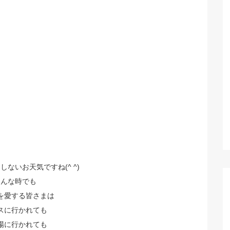
ないお天気ですね(^ ^)
そんな時でも
を愛する皆さまは
スに行かれても
場に行かれても