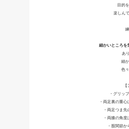
目的
楽しんで
細かいところを
あり
細
色
【
・グリッ
・両足裏の重心
・両足つま先
・両膝の角度
・股関節か