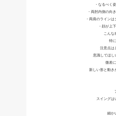
・なるべく
・両肘内側の向
・両肩のラインは
・顔が上
こんな感
特
注意点は
意識してほしい
微差
新しい形と動きが
スイングはい
細か