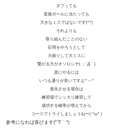
ダフっても
直接ボールに当たっても
大きなミスではないです(^^)
それよりも
取り組んだことのない
応用をやろうとして
大振りして大ミスに
繋がる方がオソロシヤ( ；´Д｀)
楽にやるには
いつも通りが良いですよ^ – ^
進化させる場合は
練習場でシッカリ練習して
成功する確率が増えてから
コースでトライしましょうね〜( ^ω^ )
参考になれば喜びます(*´∇｀*)