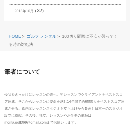
(32)
2018年10月
HOME
>
ゴルフ メンタル
>
100切り間際に不安が襲ってく
る時の対処法
筆者について
怪我をきっかけにレッスンの道へ。初レッスンでクライアントをベストスコ
ア達成。そこからレッスンに使命を感じ14年間で約6000人をベストスコア達
成させる。都内某レッスンスタジオを立ち上げから参画し日本一のスタジオ
設立に貢献。その後、独立。レッスンやお仕事の依頼は
morita.golf369@gmail.comまでお願いします。