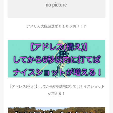
アメリカ大統領選挙と１００切り！？
【アドレス(構え)】してから6秒以内に打てばナイスショット
が増える！