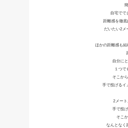
自宅でで
距離感を徹底
だいたい2メ
ほかの距離感も結
自分に
１つで
そこか
手で投げるイメ
2メー
手で投
そこ
なんとなく