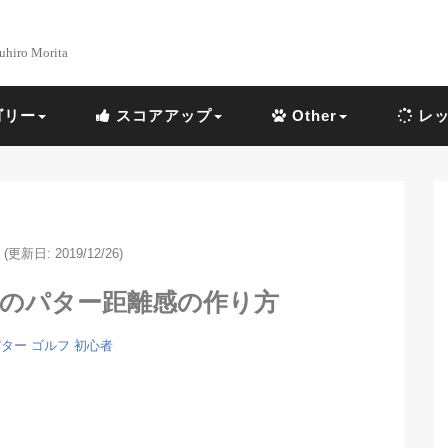
uhiro Morita
ゴリー
スコアアップ
Other
レッ
(更新日: 2019/12/26)
方のパター距離感の作り方
パター
ゴルフ 初心者