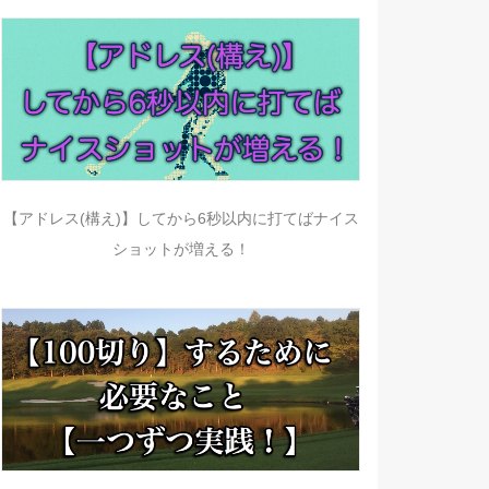
【アドレス(構え)】してから6秒以内に打てばナイス
ショットが増える！