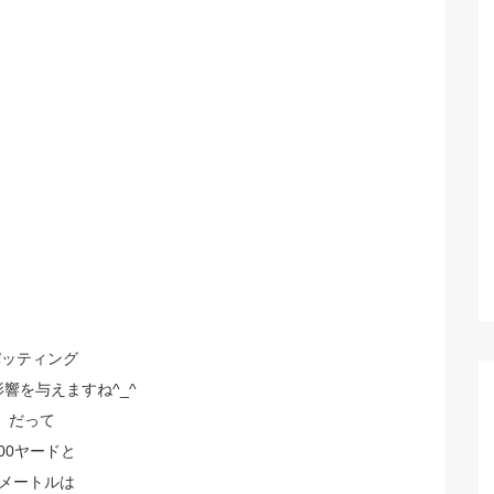
パッティング
響を与えますね^_^
だって
300ヤードと
1メートルは