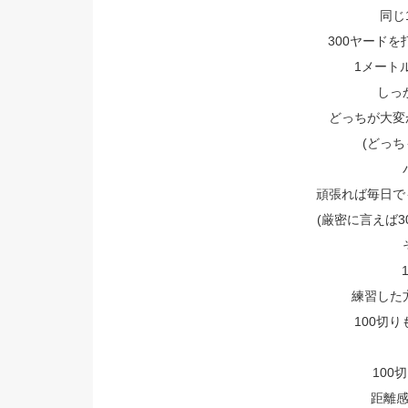
同じ
300ヤード
1メート
しっ
どっちが大変
(どっちも
頑張れば毎日で
(厳密に言えば3
練習した
100切り
100
距離