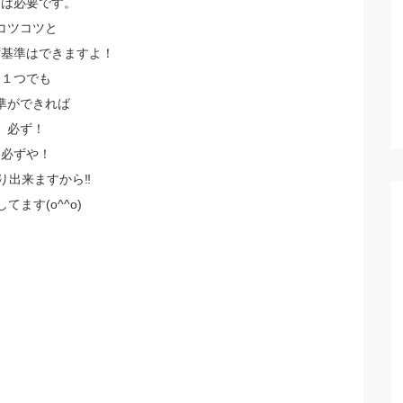
習は必要です。
コツコツと
ず基準はできますよ！
１つでも
準ができれば
必ず！
必ずや！
切り出来ますから‼️
てます(o^^o)