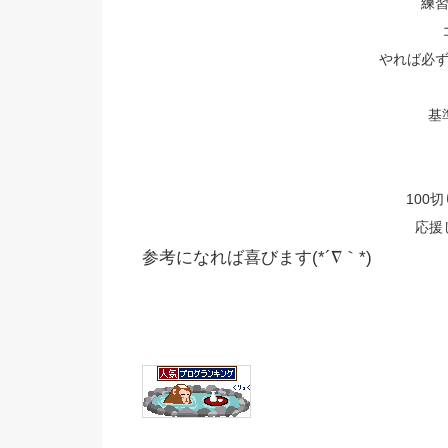
練
やれば必
基
100
応援し
参考になれば喜びます(*´∇｀*)