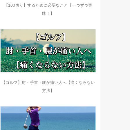
【100切り】するために必要なこと【一つずつ実
践！】
【ゴルフ】肘・手首・腰が痛い人へ【痛くならない
方法】