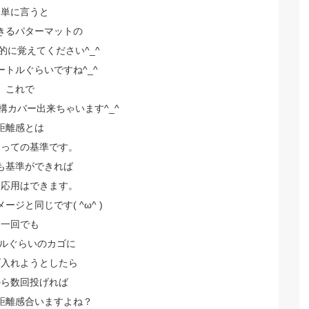
簡単に言うと
きるパターマットの
的に覚えてください^_^
ートルぐらいですね^_^
これで
構カバー出来ちゃいます^_^
距離感とは
とっての基準です。
も基準ができれば
ら応用はできます。
ージと同じです( ^ω^ )
一回でも
トルぐらいのカゴに
げ入れようとしたら
から数回投げれば
距離感合いますよね？