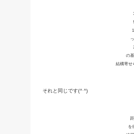
の
結構寄せら
それと同じです(^ ^)
を