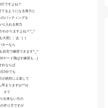
1打ですよね？
を打てるようになる努力と
ルのパッティングを
かり入れる努力
かわかりますよね？^_^
大変( ；´Д｀) )
パターなら
も自宅で練習できます^_^
00ヤード飛ばす練習も…)
それならば
1日3分でも
方が絶対に上達して
も早まります(o^^o)
さて
切り出来ない方の
感の作り方ですが