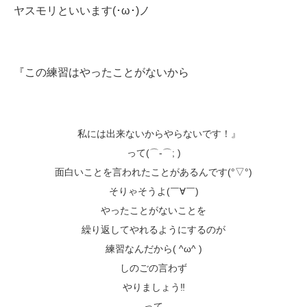
ヤスモリといいます(･ω･)ノ
『この練習はやったことがないから
私には出来ないからやらないです！』
って(⌒-⌒; )
面白いことを言われたことがあるんです(°▽°)
そりゃそうよ(￣∀￣)
やったことがないことを
繰り返してやれるようにするのが
練習なんだから( ^ω^ )
しのごの言わず
やりましょう‼️
って