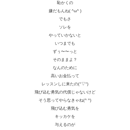
恥かくの
嫌だもんね( ^ω^ )
でもさ
ソレを
やっていかないと
いつまでも
ずぅ〜〜っと
そのままよ？
なんのために
高いお金払って
レッスンしに来たの(°▽°)
飛び込む勇気の代償じゃないけど
そう思ってやらなきゃね(^ ^)
飛び込む勇気を
キッカケを
与えるのが