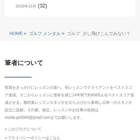
(32)
2018年10月
HOME
>
ゴルフ メンタル
>
ゴルフ 少し飛びこんでみない？
筆者について
怪我をきっかけにレッスンの道へ。初レッスンでクライアントをベストスコ
ア達成。そこからレッスンに使命を感じ14年間で約6000人をベストスコア達
成させる。都内某レッスンスタジオを立ち上げから参画し日本一のスタジオ
設立に貢献。その後、独立。レッスンやお仕事の依頼は
morita.golf369@gmail.comまでお願いします。
» このブログについて
» プライバシーポリシーはこちら