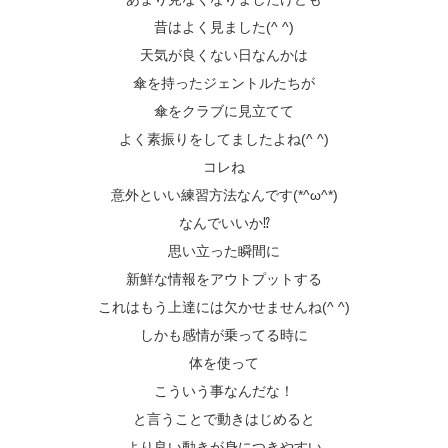
昔はよく見ました(^ ^)
天気が良くない日なんかは
傘を持ったジェントルたちが
傘をクラブに見立てて
よく素振りをしてましたよね(^ ^)
コレね
意外といい練習方法なんです(*^ω^*)
なんでいいか⁉️
思い立った瞬間に
新鮮な情報をアウトプットする
これはもう上達には欠かせませんね(^ ^)
しかも感情が乗ってる時に
体を使って
こういう事なんだな！
と言うことで動きはじめると
より良い動きが身につきやすい