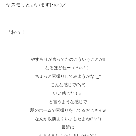
ヤスモリといいます(･ω･)ノ
『おっ！
やすもりが言ってたのこういうことか‼️
なるほどねー（＾ω＾）
ちょっと素振りしてみようかな^_^
こんな感じで(^｡^)
いい感じだ！』
と言うような感じで
駅のホームで素振りをしてるおじさんw
なんか以前よくいましたよね(°▽°)
最近は
あまり見なくなりましたけども