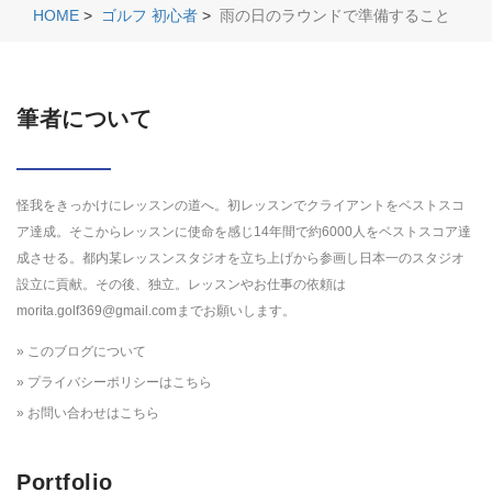
HOME
>
ゴルフ 初心者
>
雨の日のラウンドで準備すること
筆者について
怪我をきっかけにレッスンの道へ。初レッスンでクライアントをベストスコ
ア達成。そこからレッスンに使命を感じ14年間で約6000人をベストスコア達
成させる。都内某レッスンスタジオを立ち上げから参画し日本一のスタジオ
設立に貢献。その後、独立。レッスンやお仕事の依頼は
morita.golf369@gmail.comまでお願いします。
» このブログについて
» プライバシーポリシーはこちら
» お問い合わせはこちら
Portfolio