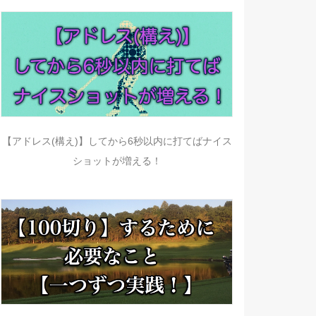
【アドレス(構え)】してから6秒以内に打てばナイス
ショットが増える！