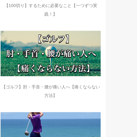
【100切り】するために必要なこと【一つずつ実
践！】
【ゴルフ】肘・手首・腰が痛い人へ【痛くならない
方法】