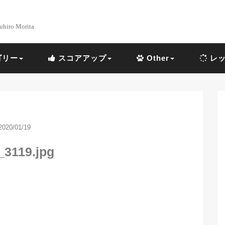
uhiro Morita
ゴリー
スコアアップ
Other
レッ
2020/01/19
_3119.jpg