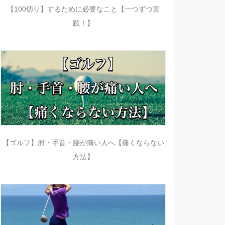
【100切り】するために必要なこと【一つずつ実
践！】
【ゴルフ】肘・手首・腰が痛い人へ【痛くならない
方法】