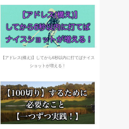
【アドレス(構え)】してから6秒以内に打てばナイス
ショットが増える！