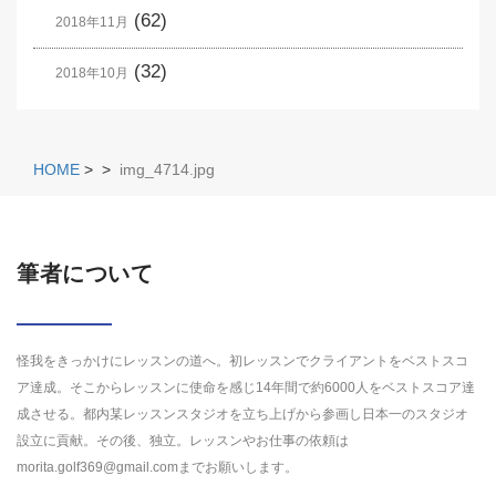
(62)
2018年11月
(32)
2018年10月
HOME
>
>
img_4714.jpg
筆者について
怪我をきっかけにレッスンの道へ。初レッスンでクライアントをベストスコ
ア達成。そこからレッスンに使命を感じ14年間で約6000人をベストスコア達
成させる。都内某レッスンスタジオを立ち上げから参画し日本一のスタジオ
設立に貢献。その後、独立。レッスンやお仕事の依頼は
morita.golf369@gmail.comまでお願いします。