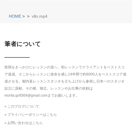
HOME
>
>
vllo.mp4
筆者について
怪我をきっかけにレッスンの道へ。初レッスンでクライアントをベストスコ
ア達成。そこからレッスンに使命を感じ14年間で約6000人をベストスコア達
成させる。都内某レッスンスタジオを立ち上げから参画し日本一のスタジオ
設立に貢献。その後、独立。レッスンやお仕事の依頼は
morita.golf369@gmail.comまでお願いします。
» このブログについて
» プライバシーポリシーはこちら
» お問い合わせはこちら