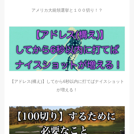
アメリカ大統領選挙と１００切り！？
【アドレス(構え)】してから6秒以内に打てばナイスショット
が増える！